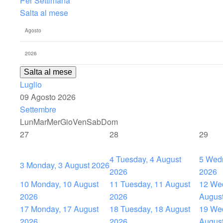
Per Settimana
Salta al mese
Salta al mese
Luglio
09 Agosto 2026
Settembre
Lun
Mar
Mer
Gio
Ven
Sab
Dom
27
28
29
4
Tuesday, 4 August
5
Wedn
3
Monday, 3 August 2026
2026
2026
10
Monday, 10 August
11
Tuesday, 11 August
12
Wed
2026
2026
Augus
17
Monday, 17 August
18
Tuesday, 18 August
19
Wed
2026
2026
Augus