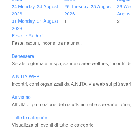
24
Monday, 24 August
25
Tuesday, 25 August
26
Wed
2026
2026
Augus
31
Monday, 31 August
1
2
2026
Feste e Raduni
Feste, raduni, incontri tra naturisti.
Benessere
Serate o giornate in spa, saune o aree wellnes, incontri de
A.N.ITA.WEB
Incontri, corsi organizzati da A.N.ITA. via web sui più svar
Attivismo
Attività di promozione del naturismo nelle sue varie forme, i
Tutte le categorie ...
Visualizza gli eventi di tutte le categorie