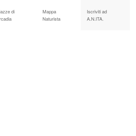
iazze di
Mappa
Iscriviti ad
rcadia
Naturista
A.N.ITA.