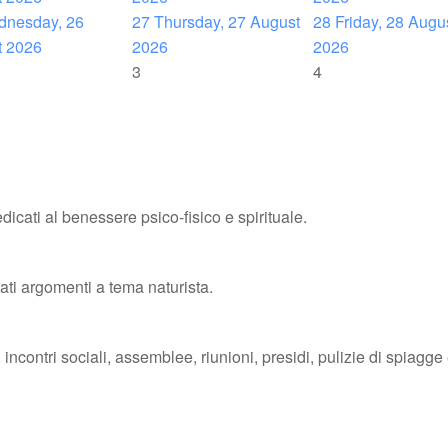
nesday, 26
27
Thursday, 27 August
28
Friday, 28 Augu
t 2026
2026
2026
3
4
dicati al benessere psico-fisico e spirituale.
iati argomenti a tema naturista.
ncontri sociali, assemblee, riunioni, presidi, pulizie di spiagge e 