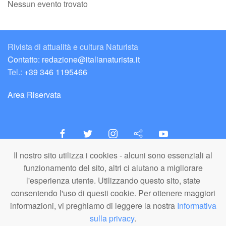
Nessun evento trovato
Rivista di attualità e cultura Naturista
Contatto: redazione@italianaturista.it
Tel.:
+39 346 1195466
Area Riservata
Il nostro sito utilizza i cookies - alcuni sono essenziali al
italiaNATURISTA
funzionamento del sito, altri ci aiutano a migliorare
Editore e Redazione
l'esperienza utente. Utilizzando questo sito, state
A.N.ITA. Associazione Naturista Italiana (APS)
consentendo l'uso di questi cookie. Per ottenere maggiori
C.F. 80203710159
informazioni, vi preghiamo di leggere la nostra
Informativa
sulla privacy
.
© A.N.ITA. - Tutto il materiale pubblicato in questo sito è di proprietà di
A.N.ITA. - Associazione Naturista Italiana aps (o dei relativi autori,