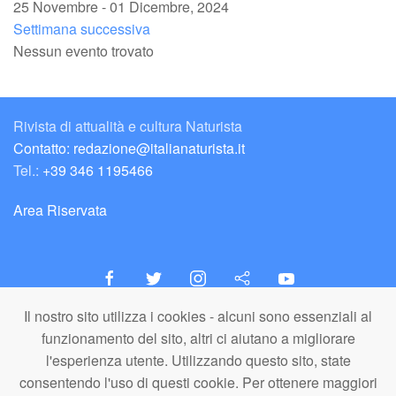
25 Novembre - 01 Dicembre, 2024
Settimana successiva
Nessun evento trovato
Rivista di attualità e cultura Naturista
Contatto: redazione@italianaturista.it
Tel.:
+39 346 1195466
Area Riservata
Il nostro sito utilizza i cookies - alcuni sono essenziali al
italiaNATURISTA
funzionamento del sito, altri ci aiutano a migliorare
Editore e Redazione
l'esperienza utente. Utilizzando questo sito, state
A.N.ITA. Associazione Naturista Italiana (APS)
consentendo l'uso di questi cookie. Per ottenere maggiori
C.F. 80203710159