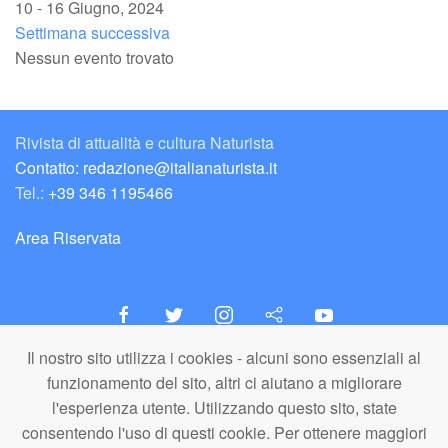
10 - 16 Giugno, 2024
Settimana successiva
Nessun evento trovato
Rivista di attualità e cultura Naturista
Contatto: redazione@italianaturista.it
Tel.:
+39 346 1195466
Area Riservata
Il nostro sito utilizza i cookies - alcuni sono essenziali al
italiaNATURISTA
funzionamento del sito, altri ci aiutano a migliorare
Editore e Redazione
l'esperienza utente. Utilizzando questo sito, state
A.N.ITA. Associazione Naturista Italiana (APS)
consentendo l'uso di questi cookie. Per ottenere maggiori
C.F. 80203710159