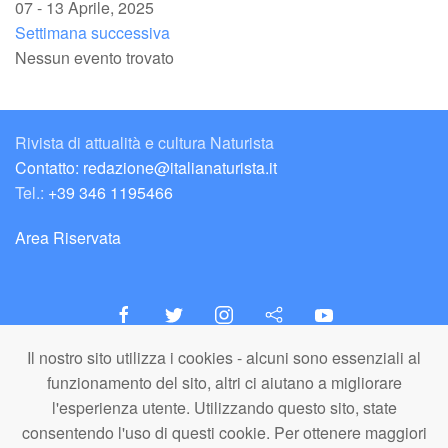
07 - 13 Aprile, 2025
Settimana successiva
Nessun evento trovato
Rivista di attualità e cultura Naturista
Contatto: redazione@italianaturista.it
Tel.:
+39 346 1195466
Area Riservata
Il nostro sito utilizza i cookies - alcuni sono essenziali al
italiaNATURISTA
funzionamento del sito, altri ci aiutano a migliorare
Editore e Redazione
l'esperienza utente. Utilizzando questo sito, state
A.N.ITA. Associazione Naturista Italiana (APS)
consentendo l'uso di questi cookie. Per ottenere maggiori
C.F. 80203710159